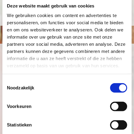
Deze website maakt gebruik van cookies
Terence Heineman
We gebruiken cookies om content en advertenties te
personaliseren, om functies voor social media te bieden
en om ons websiteverkeer te analyseren. Ook delen we
informatie over uw gebruik van onze site met onze
partners voor social media, adverteren en analyse. Deze
partners kunnen deze gegevens combineren met andere
Je vindt ons hier
informatie die u aan ze heeft verstrekt of die ze hebben
verzameld op basis van uw gebruik van hun services.
Adres
Prins Hendrikstraat 20 A
Toestemmingsselectie
6521AW Nijmegen
Noodzakelijk
(024) 323 01 02
info@emmyeethuis.nl
Voorkeuren
Telefoon
Statistieken
(024) 323 01 02
